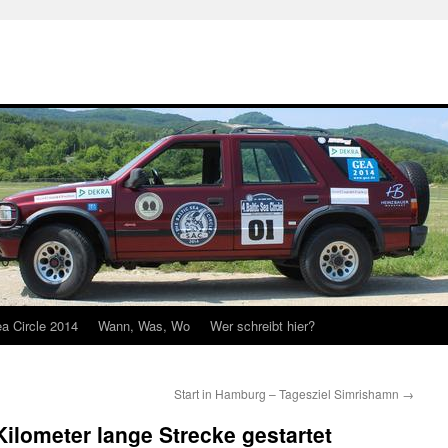
ea Circle 2014
Wann, Was, Wo
Wer schreibt hier?
Start in Hamburg – Tagesziel Simrishamn
→
Kilometer lange Strecke gestartet