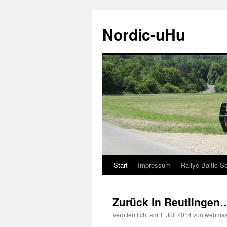
Zum
Inhalt
Nordic-uHu
springen
Start
Impressum
Rallye Baltic S
Zurück in Reutlingen
Veröffentlicht am
1. Juli 2014
von
webmas