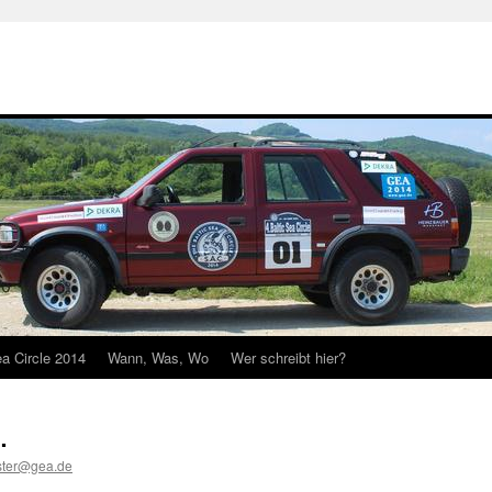
ea Circle 2014
Wann, Was, Wo
Wer schreibt hier?
…
ter@gea.de