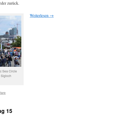
eder zurück.
Weiterlesen
→
c Sea Circle
 Sigloch
tare
ag 15