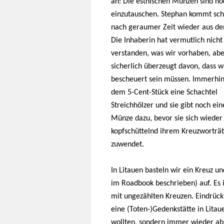
an: Die estnischen Münzen sind no
einzutauschen. Stephan kommt schl
nach geraumer Zeit wieder aus d
Die Inhaberin hat vermutlich nicht
verstanden, was wir vorhaben, aber
sicherlich überzeugt davon, dass w
bescheuert sein müssen. Immerhin
dem 5-Cent-Stück eine Schachtel
Streichhölzer und sie gibt noch ein
Münze dazu, bevor sie sich wieder
kopfschüttelnd ihrem Kreuzworträt
zuwendet.
In Litauen basteln wir ein Kreuz u
im Roadbook beschrieben) auf. Es 
mit ungezählten Kreuzen. Eindrück
eine (Toten-)Gedenkstätte in Litau
wollten, sondern immer wieder a