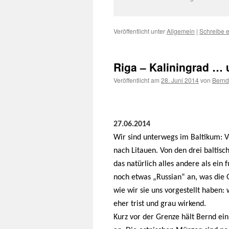
Veröffentlicht unter
Allgemein
|
Schreibe 
Riga – Kaliningrad … 
Veröffentlicht am
28. Juni 2014
von
Bernd
27.06.2014
Wir sind unterwegs im Baltikum: Vo
nach Litauen. Von den drei baltis
das natürlich alles andere als ein f
noch etwas „Russian“ an, was die G
wie wir sie uns vorgestellt haben: 
eher trist und grau wirkend.
Kurz vor der Grenze hält Bernd ei