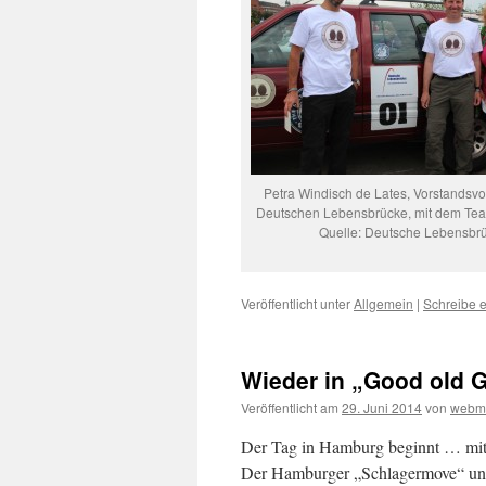
Petra Windisch de Lates, Vorstandsvo
Deutschen Lebensbrücke, mit dem Tea
Quelle: Deutsche Lebensbr
Veröffentlicht unter
Allgemein
|
Schreibe 
Wieder in „Good old 
Veröffentlicht am
29. Juni 2014
von
webm
Der Tag in Hamburg beginnt … mit 
Der Hamburger „Schlagermove“ und 