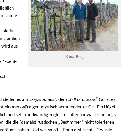
ch
ießlich
em Laden:
 sie ist
ir ziemlich
 wird aus
Kreuz-Berg
e 1-Cent-
sel
nd stellen es am
„Kryzu kalnas“
, dem
„hill of crosses“
(so ist es
ist ein merkwürdiger, mystisch anmutender er Ort. Ein Hügel
lich und sehr merkwürdig zugleich – offenbar war es anfangs
en, die die (damals) russischen „Bestimmer“ nicht tolerieren
bgeräumt haben.
Und wie so oft: „Dann erst recht …“ wurde