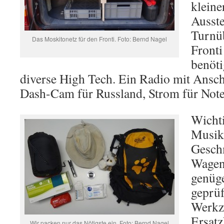
kleine
Ausste
Turnü
Das Moskitonetz für den Fronti. Foto: Bernd Nagel
Fronti
benöti
diverse High Tech. Ein Radio mit Anschl
Dash-Cam für Russland, Strom für Not
Wichti
Musik 
Gesch
Wagen
genüge
geprüf
Werkz
Ersatz
Wir packen nur das Nötigste ein. Foto: Bernd Nagel